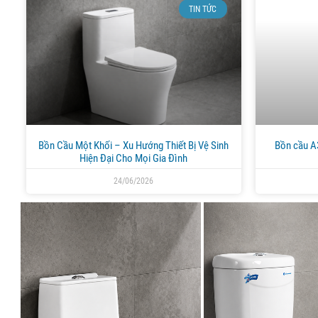
TIN TỨC
Bồn Cầu Một Khối – Xu Hướng Thiết Bị Vệ Sinh
Bồn cầu A3
Hiện Đại Cho Mọi Gia Đình
24/06/2026