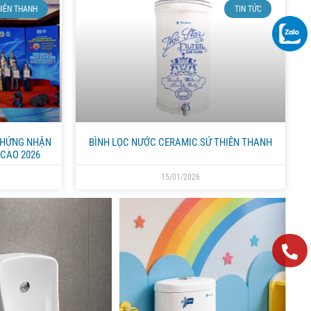
THIÊN THANH
TIN TỨC
CHỨNG NHẬN
BÌNH LỌC NƯỚC CERAMIC SỨ THIÊN THANH
CAO 2026
15/01/2026