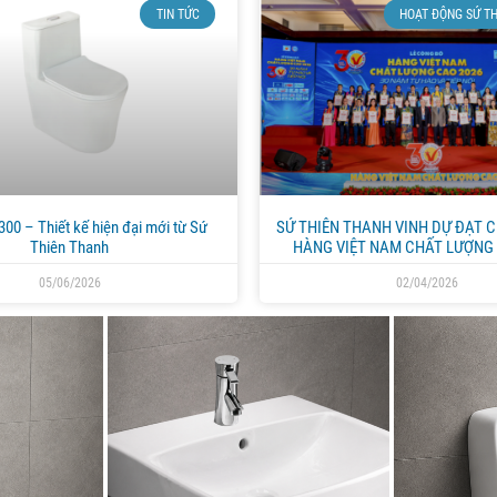
TIN TỨC
HOẠT ĐỘNG SỨ 
00 – Thiết kế hiện đại mới từ Sứ
SỨ THIÊN THANH VINH DỰ ĐẠT 
Thiên Thanh
HÀNG VIỆT NAM CHẤT LƯỢNG 
05/06/2026
02/04/2026