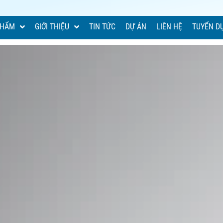
PHẨM
GIỚI THIỆU
TIN TỨC
DỰ ÁN
LIÊN HỆ
TUYỂN D