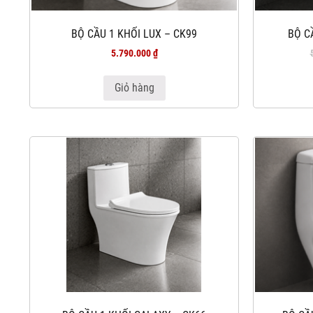
BỘ CẦU 1 KHỐI LUX – CK99
BỘ C
5.790.000
₫
Giỏ hàng