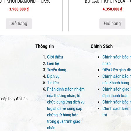
U 1 KHỐI DIAMOND – CK50
BỘ CẦU 1 KHỐI VEGA –
3.900.000
₫
4.350.000
₫
Giỏ hàng
Giỏ hàng
Thông tin
Chính Sách
Giới thiệu
Chính sách bảo 
Liên hệ
nhân
Tuyển dụng
Điều kiện giao d
Dịch vụ
Chính sách bảo m
Tin tức
của Khách hàng
Phân định trách nhiệm
Chính sách giao
của thương nhân, tổ
định thanh toán
cấp thay đổi lần
chức cung ứng dịch vụ
Chính sách bảo 
logistics về cung cấp
Chính sách kiểm
chứng từ hàng hóa
trả
trong quá trình giao
nhận