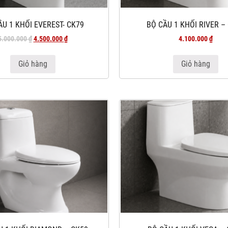
ẦU 1 KHỐI EVEREST- CK79
BỘ CẦU 1 KHỐI RIVER –
5.000.000
₫
4.500.000
₫
4.100.000
₫
Giỏ hàng
Giỏ hàng