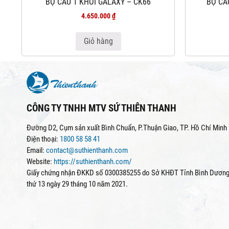
BỘ CẦU 1 KHỐI GALAXY – CK66
BỘ CẦ
4.650.000
₫
Giỏ hàng
CÔNG TY TNHH MTV SỨ THIÊN THANH
Đường D2, Cụm sản xuất Bình Chuẩn, P.Thuận Giao, TP. Hồ Chí Minh
Điện thoại:
1800 58 58 41
Email:
contact@suthienthanh.com
Website:
https://suthienthanh.com/
Giấy chứng nhận ĐKKD số 0300385255 do Sở KHĐT Tỉnh Bình Dương 
thứ 13 ngày 29 tháng 10 năm 2021.