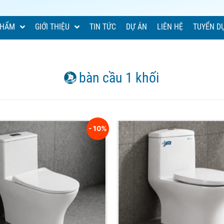
PHẨM
GIỚI THIỆU
TIN TỨC
DỰ ÁN
LIÊN HỆ
TUYỂN D
bàn cầu 1 khối
- 10%