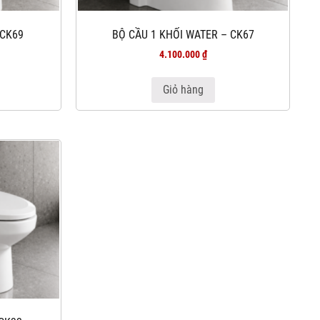
 CK69
BỘ CẦU 1 KHỐI WATER – CK67
4.100.000
₫
Giỏ hàng