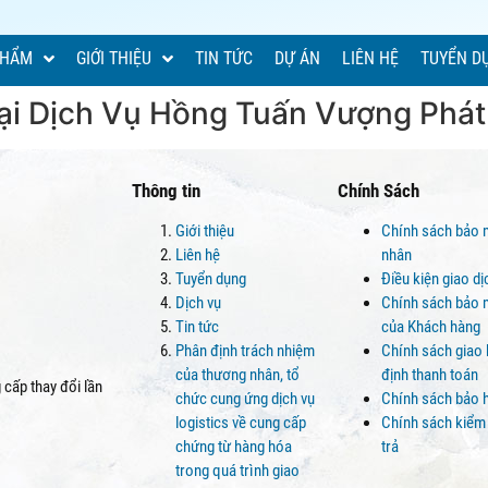
PHẨM
GIỚI THIỆU
TIN TỨC
DỰ ÁN
LIÊN HỆ
TUYỂN D
i Dịch Vụ Hồng Tuấn Vượng Phát
Thông tin
Chính Sách
Giới thiệu
Chính sách bảo 
Liên hệ
nhân
Tuyển dụng
Điều kiện giao d
Dịch vụ
Chính sách bảo m
Tin tức
của Khách hàng
Phân định trách nhiệm
Chính sách giao
của thương nhân, tổ
định thanh toán
cấp thay đổi lần
chức cung ứng dịch vụ
Chính sách bảo 
logistics về cung cấp
Chính sách kiểm
chứng từ hàng hóa
trả
trong quá trình giao