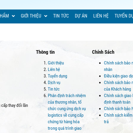
PHẨM
GIỚI THIỆU
TIN TỨC
DỰ ÁN
LIÊN HỆ
TUYỂN D
Thông tin
Chính Sách
Giới thiệu
Chính sách bảo 
Liên hệ
nhân
Tuyển dụng
Điều kiện giao d
Dịch vụ
Chính sách bảo m
Tin tức
của Khách hàng
Phân định trách nhiệm
Chính sách giao
của thương nhân, tổ
định thanh toán
cấp thay đổi lần
chức cung ứng dịch vụ
Chính sách bảo 
logistics về cung cấp
Chính sách kiểm
chứng từ hàng hóa
trả
trong quá trình giao