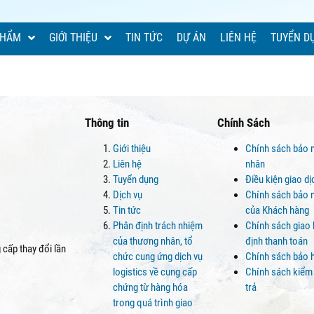
PHẨM
GIỚI THIỆU
TIN TỨC
DỰ ÁN
LIÊN HỆ
TUYỂN D
Thông tin
Chính Sách
Giới thiệu
Chính sách bảo 
Liên hệ
nhân
Tuyển dụng
Điều kiện giao d
Dịch vụ
Chính sách bảo m
Tin tức
của Khách hàng
Phân định trách nhiệm
Chính sách giao
của thương nhân, tổ
định thanh toán
cấp thay đổi lần
chức cung ứng dịch vụ
Chính sách bảo 
logistics về cung cấp
Chính sách kiểm
chứng từ hàng hóa
trả
trong quá trình giao