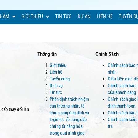
PHẨM
GIỚI THIỆU
TIN TỨC
DỰ ÁN
LIÊN HỆ
TUYỂN D
Thông tin
Chính Sách
Giới thiệu
Chính sách bảo 
Liên hệ
nhân
Tuyển dụng
Điều kiện giao d
Dịch vụ
Chính sách bảo m
Tin tức
của Khách hàng
Phân định trách nhiệm
Chính sách giao
của thương nhân, tổ
định thanh toán
cấp thay đổi lần
chức cung ứng dịch vụ
Chính sách bảo 
logistics về cung cấp
Chính sách kiểm
chứng từ hàng hóa
trả
trong quá trình giao