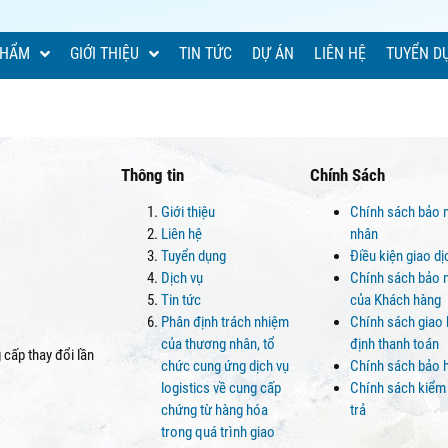
PHẨM
GIỚI THIỆU
TIN TỨC
DỰ ÁN
LIÊN HỆ
TUYỂN D
Thông tin
Chính Sách
Giới thiệu
Chính sách bảo 
Liên hệ
nhân
Tuyển dụng
Điều kiện giao d
Dịch vụ
Chính sách bảo m
Tin tức
của Khách hàng
Phân định trách nhiệm
Chính sách giao
của thương nhân, tổ
định thanh toán
cấp thay đổi lần
chức cung ứng dịch vụ
Chính sách bảo 
logistics về cung cấp
Chính sách kiểm
chứng từ hàng hóa
trả
trong quá trình giao