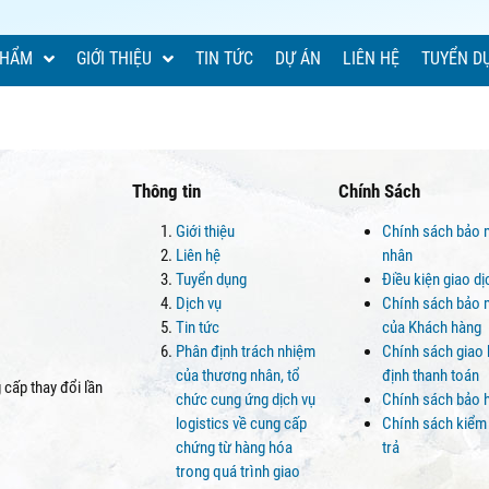
PHẨM
GIỚI THIỆU
TIN TỨC
DỰ ÁN
LIÊN HỆ
TUYỂN D
Thông tin
Chính Sách
Giới thiệu
Chính sách bảo 
Liên hệ
nhân
Tuyển dụng
Điều kiện giao d
Dịch vụ
Chính sách bảo m
Tin tức
của Khách hàng
Phân định trách nhiệm
Chính sách giao
của thương nhân, tổ
định thanh toán
cấp thay đổi lần
chức cung ứng dịch vụ
Chính sách bảo 
logistics về cung cấp
Chính sách kiểm
chứng từ hàng hóa
trả
trong quá trình giao