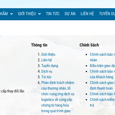
PHẨM
GIỚI THIỆU
TIN TỨC
DỰ ÁN
LIÊN HỆ
TUYỂN D
Thông tin
Chính Sách
Giới thiệu
Chính sách bảo 
Liên hệ
nhân
Tuyển dụng
Điều kiện giao d
Dịch vụ
Chính sách bảo m
Tin tức
của Khách hàng
Phân định trách nhiệm
Chính sách giao
của thương nhân, tổ
định thanh toán
cấp thay đổi lần
chức cung ứng dịch vụ
Chính sách bảo 
logistics về cung cấp
Chính sách kiểm
chứng từ hàng hóa
trả
trong quá trình giao