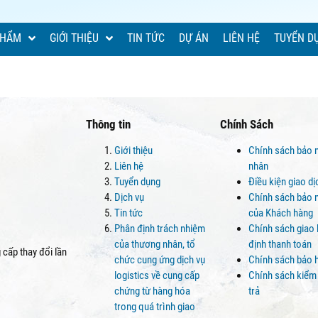
PHẨM
GIỚI THIỆU
TIN TỨC
DỰ ÁN
LIÊN HỆ
TUYỂN D
Thông tin
Chính Sách
Giới thiệu
Chính sách bảo 
Liên hệ
nhân
Tuyển dụng
Điều kiện giao d
Dịch vụ
Chính sách bảo m
Tin tức
của Khách hàng
Phân định trách nhiệm
Chính sách giao
của thương nhân, tổ
định thanh toán
cấp thay đổi lần
chức cung ứng dịch vụ
Chính sách bảo 
logistics về cung cấp
Chính sách kiểm
chứng từ hàng hóa
trả
trong quá trình giao