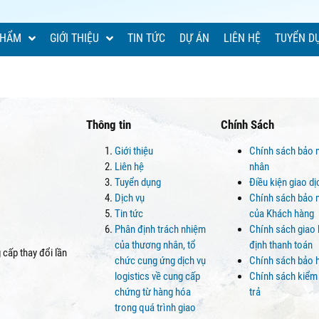
PHẨM
GIỚI THIỆU
TIN TỨC
DỰ ÁN
LIÊN HỆ
TUYỂN D
Thông tin
Chính Sách
Giới thiệu
Chính sách bảo 
Liên hệ
nhân
Tuyển dụng
Điều kiện giao d
Dịch vụ
Chính sách bảo m
Tin tức
của Khách hàng
Phân định trách nhiệm
Chính sách giao
của thương nhân, tổ
định thanh toán
cấp thay đổi lần
chức cung ứng dịch vụ
Chính sách bảo 
logistics về cung cấp
Chính sách kiểm
chứng từ hàng hóa
trả
trong quá trình giao