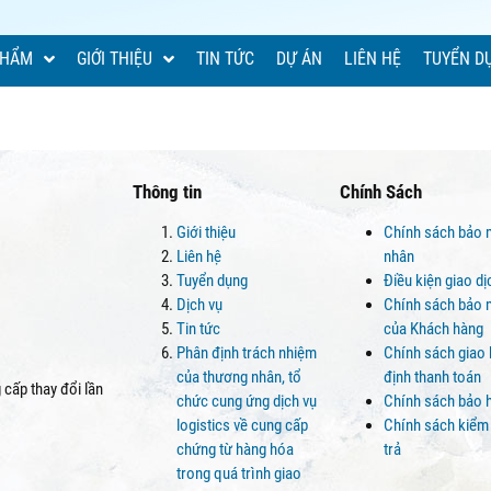
PHẨM
GIỚI THIỆU
TIN TỨC
DỰ ÁN
LIÊN HỆ
TUYỂN D
Thông tin
Chính Sách
Giới thiệu
Chính sách bảo 
Liên hệ
nhân
Tuyển dụng
Điều kiện giao d
Dịch vụ
Chính sách bảo m
Tin tức
của Khách hàng
Phân định trách nhiệm
Chính sách giao
của thương nhân, tổ
định thanh toán
cấp thay đổi lần
chức cung ứng dịch vụ
Chính sách bảo 
logistics về cung cấp
Chính sách kiểm
chứng từ hàng hóa
trả
trong quá trình giao