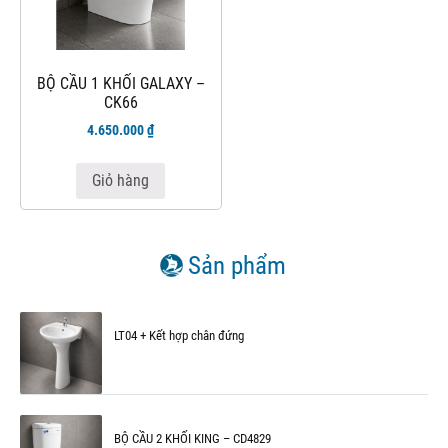
BỘ CẦU 1 KHỐI GALAXY –
CK66
4.650.000
₫
Giỏ hàng
Sản phẩm
LT04 + Kết hợp chân đứng
BỘ CẦU 2 KHỐI KING – CD4829