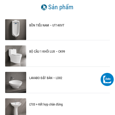
Sản phẩm
BỒN TIỂU NAM – UT14XVT
BỘ CẦU 1 KHỐI LUX – CK99
LAVABO ĐẶT BÀN – LD02
LT03 + Kết hợp chân đứng