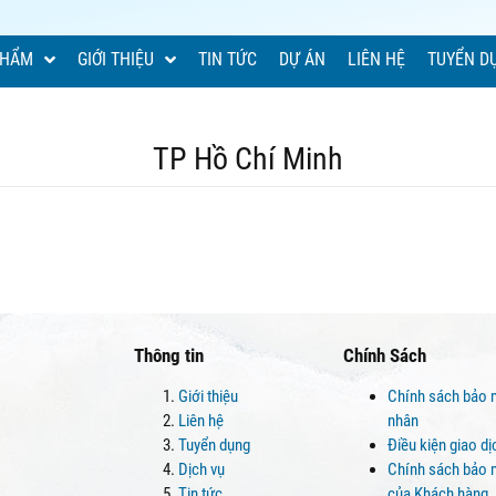
PHẨM
GIỚI THIỆU
TIN TỨC
DỰ ÁN
LIÊN HỆ
TUYỂN D
TP Hồ Chí Minh
Thông tin
Chính Sách
Giới thiệu
Chính sách bảo 
Liên hệ
nhân
Tuyển dụng
Điều kiện giao d
Dịch vụ
Chính sách bảo m
Tin tức
của Khách hàng