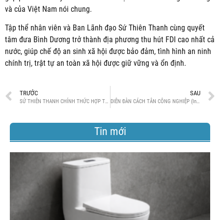
và của Việt Nam nói chung.
Tập thể nhân viên và Ban Lãnh đạo Sứ Thiên Thanh cùng quyết
tâm đưa Bình Dương trở thành địa phương thu hút FDI cao nhất cả
nước, giúp chế độ an sinh xã hội được bảo đảm, tình hình an ninh
chính trị, trật tự an toàn xã hội được giữ vững và ổn định.
TRƯỚC
SAU
SỨ THIÊN THANH CHÍNH THỨC HỢP TÁC VỚI THE HOME DEPOT
DIỄN ĐÀN CÁCH TÂN CÔNG NGHIỆP (Industry Innovation Forum 2022)
Tin mới
Bồ
Cầ
Mộ
Kh
Xu
Hư
Th
Bị
Si