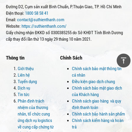
Đường D2, Cụm sản xuất Bình Chuẩn, P.Thuận Giao, TP. Hồ Chí Minh
Điện thoại:
1800 58 58 41
Email:
contact@suthienthanh.com
Website:
https://suthienthanh.com/
Giấy chứng nhận ĐKKD số 0300385255 do Sở KHĐT Tỉnh Bình Dương
cấp thay đổi lần thứ 13 ngày 29 tháng 10 năm 2021.
Thông tin
Chính Sách
Giới thiệu
Chính sách bảo mật thông tin
Liên hệ
cá nhân
Tuyển dụng
Điều kiện giao dịch chung
Dịch vụ
Chính sách bảo mật giao dịch
Tin tức
của Khách hàng
Phân định trách
Chính sách giao hàng và quy
nhiệm của thương
định thanh toán
nhân, tổ chức cung
Chính sách bảo hành sản phẩm
ứng dịch vụ logistics
Chính sách kiểm hàng và hoàn
về cung cấp chứng từ
trả