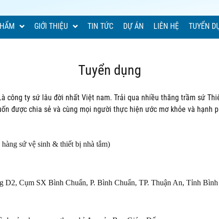
PHẨM
GIỚI THIỆU
TIN TỨC
DỰ ÁN
LIÊN HỆ
TUYỂN D
Tuyển dụng
Là công ty sứ lâu đời nhất Việt nam. Trải qua nhiều thăng trầm sứ Th
n được chia sẻ và cùng mọi người thực hiện ước mơ khỏe và hạnh ph
ứ vệ sinh & thiết bị nhà tắm)
g D2, Cụm SX Bình Chuẩn, P. Bình Chuẩn, TP. Thuận An, Tỉnh Bìn