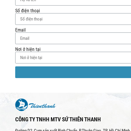
Số điện thoại
Email
Nơi ở hiện tại
CÔNG TY TNHH MTV SỨ THIÊN THANH
Đường D2, Cụm sản xuất Bình Chuẩn, P.Thuận Giao, TP. Hồ Chí Minh