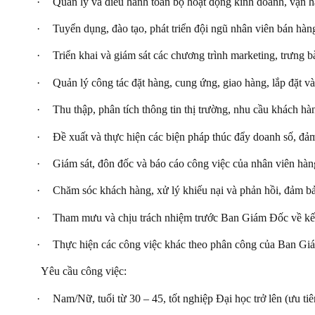
·
Quản lý và điều hành toàn bộ hoạt động kinh doanh, vận
·
Tuyển dụng, đào tạo, phát triển đội ngũ nhân viên bán hàn
·
Triển khai và giám sát các chương trình marketing, trưng 
·
Quản lý công tác đặt hàng, cung ứng, giao hàng, lắp đặt 
·
Thu thập, phân tích thông tin thị trường, nhu cầu khách h
·
Đề xuất và thực hiện các biện pháp thúc đẩy doanh số, đảm
·
Giám sát, đôn đốc và báo cáo công việc của nhân viên hàn
·
Chăm sóc khách hàng, xử lý khiếu nại và phản hồi, đảm b
·
Tham mưu và chịu trách nhiệm trước Ban Giám Đốc về kết
·
Thực hiện các công việc khác theo phân công của Ban Gi
Yêu cầu công việc:
·
Nam/Nữ, tuổi từ 30 – 45, tốt nghiệp Đại học trở lên (ưu t